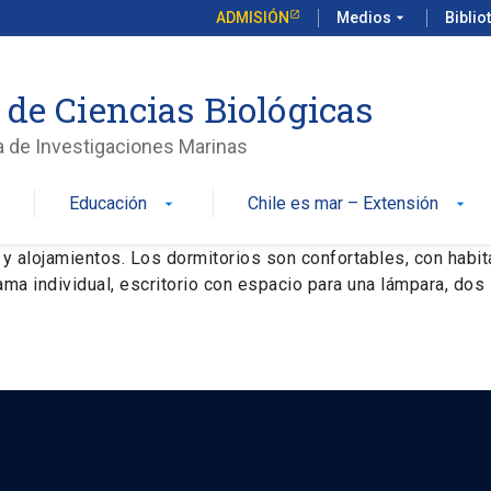
ADMISIÓN
Medios
arrow_drop_down
Biblio
 de Ciencias Biológicas
a de Investigaciones Marinas
Educación
Chile es mar – Extensión
n
arrow_drop_down
arrow_drop_down
 alojamientos. Los dormitorios son confortables, con habit
ma individual, escritorio con espacio para una lámpara, dos 