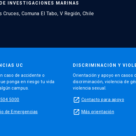
DE INVESTIGACIONES MARINAS
 Cruces, Comuna El Tabo, V Región, Chile
NCIAS UC
DISCRIMINACIÓN Y VIOL
n caso de accidente o
Orientación y apoyo en casos 
que ponga en riesgo tu vida
discriminación, violencia de g
 algún campus.
violencia sexual.
launch
5504 5000
Contacto para apoyo
launch
sitio de Emergencias
Más orientación