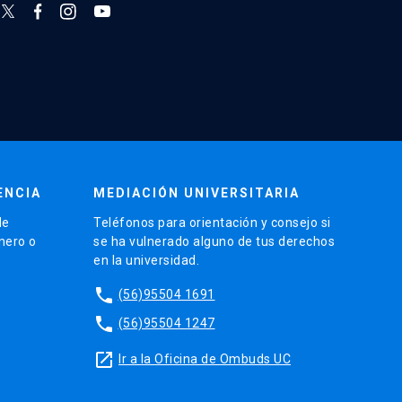
ENCIA
MEDIACIÓN UNIVERSITARIA
de
Teléfonos para orientación y consejo si
énero o
se ha vulnerado alguno de tus derechos
en la universidad.
phone
(56)95504 1691
phone
(56)95504 1247
launch
Ir a la Oficina de Ombuds UC