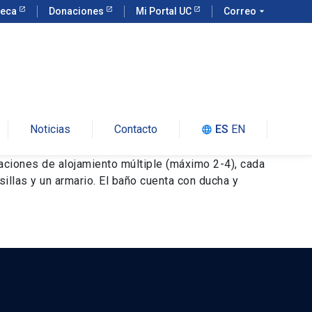
teca
Donaciones
Mi Portal UC
Correo
arrow_drop_down
Noticias
Contacto
ES
EN
language
aciones de alojamiento múltiple (máximo 2-4), cada
sillas y un armario. El baño cuenta con ducha y