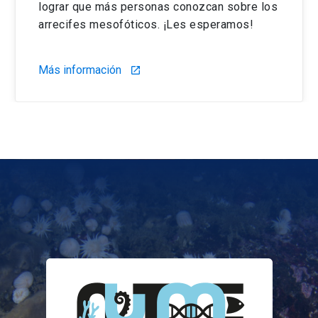
lograr que más personas conozcan sobre los
arrecifes mesofóticos. ¡Les esperamos!
Más información
launch