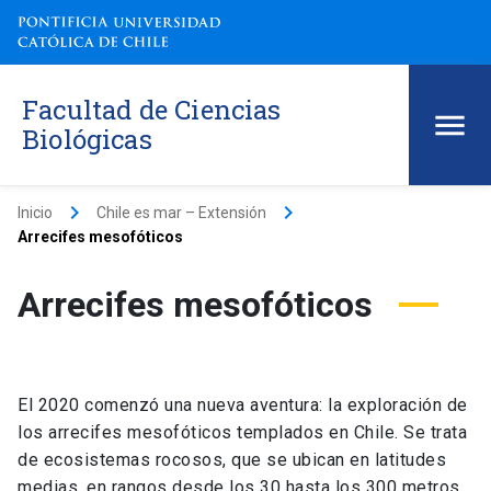
Facultad de Ciencias
Biológicas
keyboard_arrow_right
keyboard_arrow_right
Inicio
Chile es mar – Extensión
Arrecifes mesofóticos
Arrecifes mesofóticos
El 2020 comenzó una nueva aventura: la exploración de
los arrecifes mesofóticos templados en Chile. Se trata
de ecosistemas rocosos, que se ubican en latitudes
medias, en rangos desde los 30 hasta los 300 metros