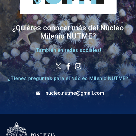
¿Quieres conocer más del Núcleo
Milenio NUTME?
¡También en redes sociales!
¿Tienes preguntas para el Núcleo Milenio NUTME?
nucleo.nutme@gmail.com
email