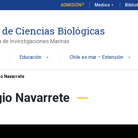
ADMISIÓN
Medios
arrow_drop_down
Biblio
 de Ciencias Biológicas
a de Investigaciones Marinas
Educación
Chile es mar – Extensión
n
arrow_drop_down
arrow_drop_down
io Navarrete
gio Navarrete