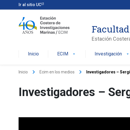
Ir al sitio UC
Facultad
Estación Coster
Inicio
ECIM
Investigación
arrow_drop_down
arrow_drop_dow
keyboard_arrow_right
keyboard_arrow_right
Inicio
Ecim en los medios
Investigadores – Serg
Investigadores – Ser