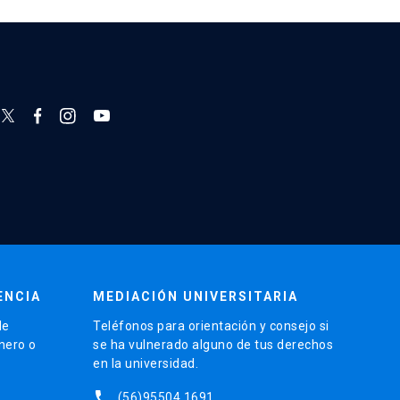
ENCIA
MEDIACIÓN UNIVERSITARIA
de
Teléfonos para orientación y consejo si
énero o
se ha vulnerado alguno de tus derechos
en la universidad.
phone
(56)95504 1691