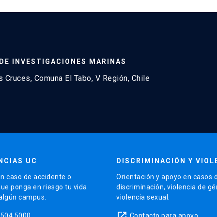
DE INVESTIGACIONES MARINAS
 Cruces, Comuna El Tabo, V Región, Chile
NCIAS UC
DISCRIMINACIÓN Y VIOL
n caso de accidente o
Orientación y apoyo en casos 
que ponga en riesgo tu vida
discriminación, violencia de g
 algún campus.
violencia sexual.
launch
5504 5000
Contacto para apoyo