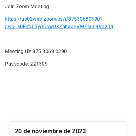
Join Zoom Meeting
https://us02web.zoom.us/j/87530680390?
pwd=a0FnN05ydDcwUXZhb3dqVWZtam9Vdz09
Meeting ID: 875 3068 0390
Passcode: 221309
20 de noviembre de 2023