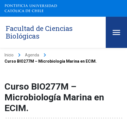
Facultad de Ciencias
Biológicas
keyboard_arrow_right
keyboard_arrow_right
Inicio
Agenda
Curso BIO277M – Microbiología Marina en ECIM.
Curso BIO277M –
Microbiología Marina en
ECIM.