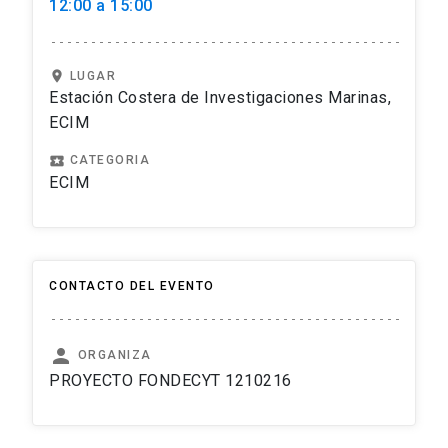
12:00 a 15:00
location_on
LUGAR
Estación Costera de Investigaciones Marinas,
ECIM
local_play
CATEGORIA
ECIM
CONTACTO DEL EVENTO
person
ORGANIZA
PROYECTO FONDECYT 1210216