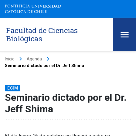
Facultad de Ciencias
Biológicas
keyboard_arrow_right
keyboard_arrow_right
Inicio
Agenda
Seminario dictado por el Dr. Jeff Shima
ECIM
Seminario dictado por el Dr.
Jeff Shima
El día lunes 16 de octubre se llevará a cabo un