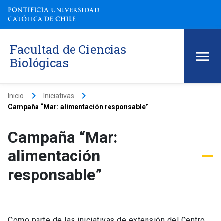
Facultad de Ciencias
Biológicas
keyboard_arrow_right
keyboard_arrow_right
Inicio
Iniciativas
Campaña “Mar: alimentación responsable”
Campaña “Mar:
alimentación
responsable”
Como parte de las iniciativas de extensión del Centro