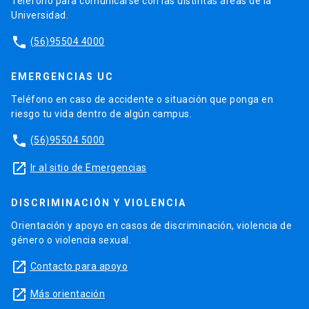
Teléfono para comunicarse con las distintas áreas de la
Universidad.
phone
(56)95504 4000
EMERGENCIAS UC
Teléfono en caso de accidente o situación que ponga en
riesgo tu vida dentro de algún campus.
phone
(56)95504 5000
launch
Ir al sitio de Emergencias
DISCRIMINACIÓN Y VIOLENCIA
Orientación y apoyo en casos de discriminación, violencia de
género o violencia sexual.
launch
Contacto para apoyo
launch
Más orientación