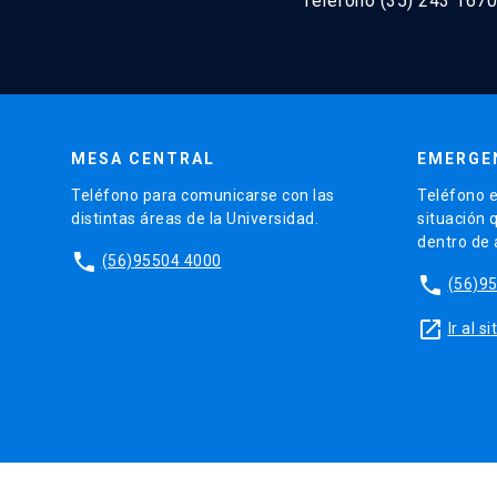
Teléfono (35) 243 1670
MESA CENTRAL
EMERGE
Teléfono para comunicarse con las
Teléfono e
distintas áreas de la Universidad.
situación 
dentro de
phone
(56)95504 4000
phone
(56)9
launch
Ir al 