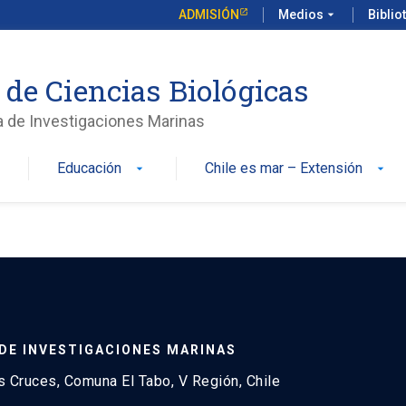
ADMISIÓN
Medios
arrow_drop_down
Biblio
 de Ciencias Biológicas
a de Investigaciones Marinas
Educación
Chile es mar – Extensión
n
arrow_drop_down
arrow_drop_down
DE INVESTIGACIONES MARINAS
 Cruces, Comuna El Tabo, V Región, Chile