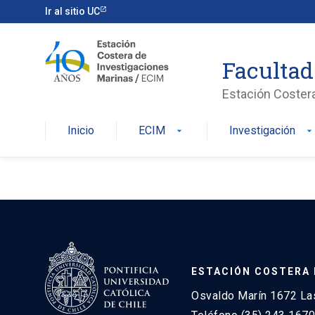
Ir al sitio UC
Facultad
Estación Coster
Inicio
ECIM
Investigación
arrow_drop_down
arrow_drop_dow
ESTACIÓN COSTERA 
Osvaldo Marín 1672 Las