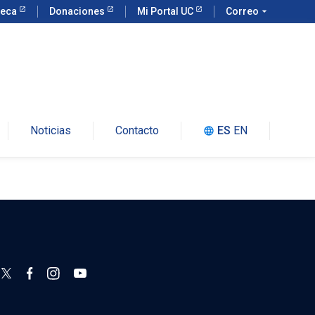
teca
Donaciones
Mi Portal UC
Correo
arrow_drop_down
Noticias
Contacto
ES
EN
language