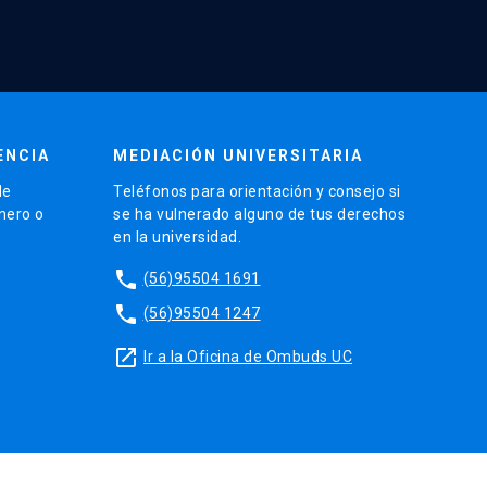
ENCIA
MEDIACIÓN UNIVERSITARIA
de
Teléfonos para orientación y consejo si
énero o
se ha vulnerado alguno de tus derechos
en la universidad.
phone
(56)95504 1691
phone
(56)95504 1247
launch
Ir a la Oficina de Ombuds UC