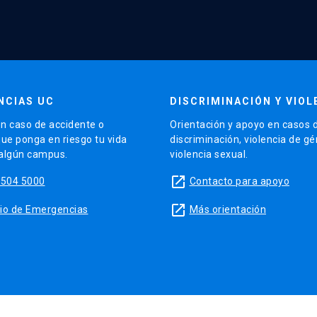
NCIAS UC
DISCRIMINACIÓN Y VIOL
n caso de accidente o
Orientación y apoyo en casos 
que ponga en riesgo tu vida
discriminación, violencia de g
 algún campus.
violencia sexual.
launch
5504 5000
Contacto para apoyo
launch
sitio de Emergencias
Más orientación