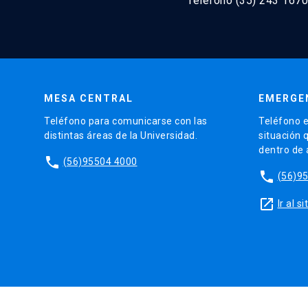
Teléfono (35) 243 1670
MESA CENTRAL
EMERGE
Teléfono para comunicarse con las
Teléfono e
distintas áreas de la Universidad.
situación 
dentro de
phone
(56)95504 4000
phone
(56)9
launch
Ir al 