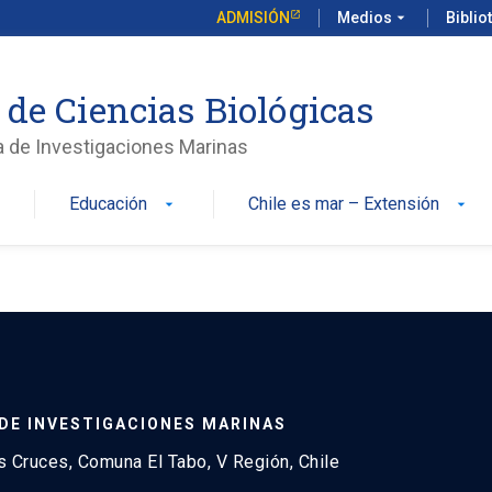
ADMISIÓN
Medios
arrow_drop_down
Biblio
 de Ciencias Biológicas
a de Investigaciones Marinas
Educación
Chile es mar – Extensión
n
arrow_drop_down
arrow_drop_down
DE INVESTIGACIONES MARINAS
 Cruces, Comuna El Tabo, V Región, Chile