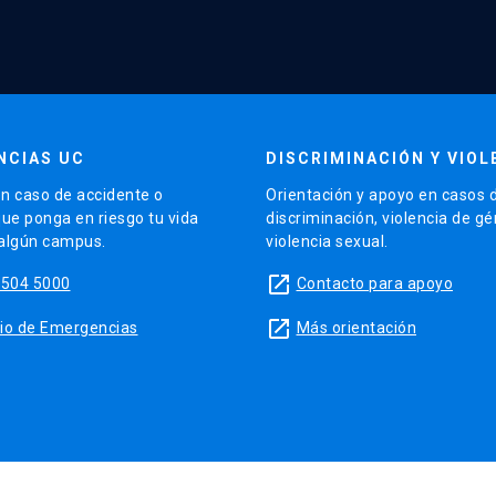
NCIAS UC
DISCRIMINACIÓN Y VIOL
n caso de accidente o
Orientación y apoyo en casos 
que ponga en riesgo tu vida
discriminación, violencia de g
 algún campus.
violencia sexual.
launch
5504 5000
Contacto para apoyo
launch
sitio de Emergencias
Más orientación