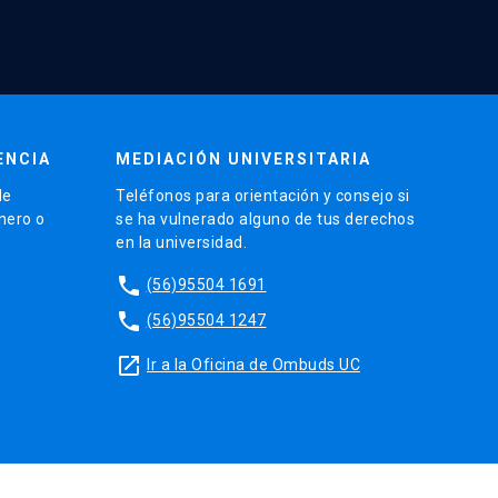
ENCIA
MEDIACIÓN UNIVERSITARIA
de
Teléfonos para orientación y consejo si
énero o
se ha vulnerado alguno de tus derechos
en la universidad.
phone
(56)95504 1691
phone
(56)95504 1247
launch
Ir a la Oficina de Ombuds UC