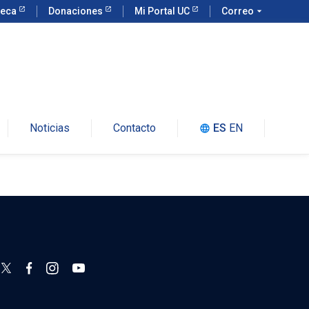
teca
Donaciones
Mi Portal UC
Correo
arrow_drop_down
Noticias
Contacto
ES
EN
language