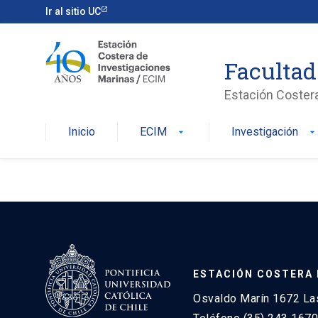
Ir al sitio UC
Facultad
Estación Coster
Inicio
ECIM
Investigación
arrow_drop_down
arrow_drop_dow
ESTACIÓN COSTERA 
Osvaldo Marín 1672 Las