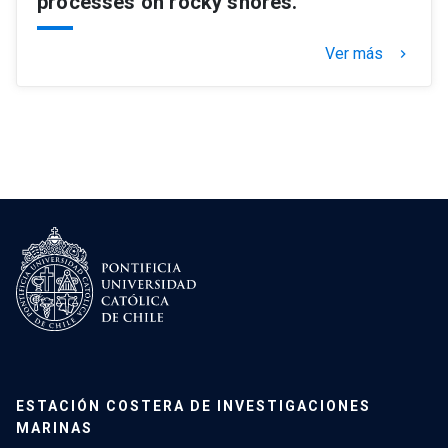
processes on rocky shores.
Ver más
keyboard_arrow_right
ESTACIÓN COSTERA DE INVESTIGACIONES
MARINAS