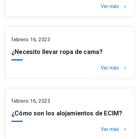
Ver más
keyboard_arrow_right
febrero 16, 2023
¿Necesito llevar ropa de cama?
Ver más
keyboard_arrow_right
febrero 16, 2023
¿Cómo son los alojamientos de ECIM?
Ver más
keyboard_arrow_right