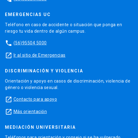
EMERGENCIAS UC
Teléfono en caso de accidente o situación que ponga en
riesgo tu vida dentro de algún campus.
phone
(56)95504 5000
launch
Ir al sitio de Emergencias
DISCRIMINACIÓN Y VIOLENCIA
Orientación y apoyo en casos de discriminación, violencia de
género o violencia sexual.
launch
Contacto para apoyo
launch
Más orientación
MEDIACIÓN UNIVERSITARIA
Teléfonos para orientación y consejo si se ha vulnerado