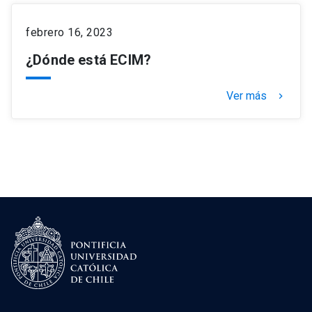
febrero 16, 2023
¿Dónde está ECIM?
Ver más
keyboard_arrow_right