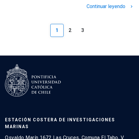
Continuar leyendo
keyboard_arrow_right
1
2
3
ESTACIÓN COSTERA DE INVESTIGACIONES
MARINAS
Osvaldo Marín 1672 Las Cruces, Comuna El Tabo, V